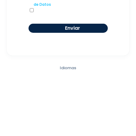
de Datos
y acepto el tratamiento de
mis datos que se describe en dicho
formulario
Idiomas
Francés
Los estudiantes desarrollan habilidades lingüísticas en
francés, con énfasis en la comunicación efectiva en
contextos profesionales y personales.