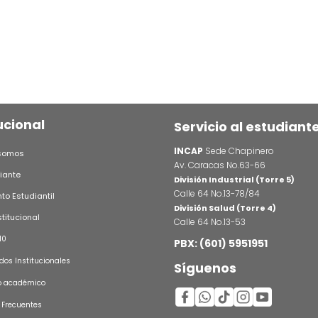
ucional
Servicio al estudiant
INCAP
Sede Chapinero
somos
Av. Caracas No.63-66
iante
División Industrial (Torre 5)
Calle 64 No.13-78/84
o Estudiantil
División Salud (Torre 4)
stitucional
Calle 64 No.13-53
10
PBX: (601) 5951951
os Institucionales
Síguenos
o académico
 Frecuentes