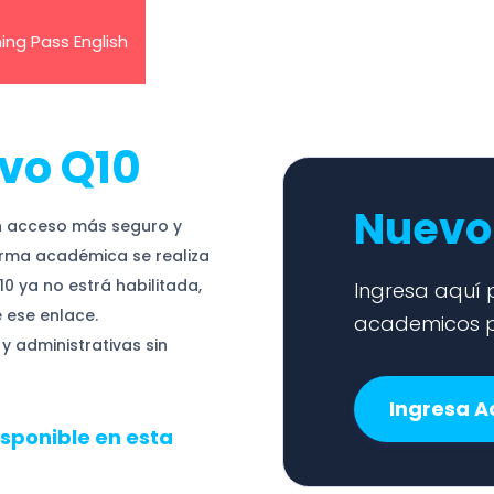
ing Pass English
evo Q10
Nuevo
un acceso más seguro y
aforma académica se realiza
10 ya no estrá habilitada,
Ingresa aquí p
 ese enlace.
academicos p
y administrativas sin
Ingresa A
isponible en esta