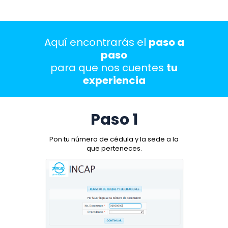
Aquí encontrarás el
paso a
paso
para que nos cuentes
tu
experiencia
Paso 1
Pon tu número de cédula y la sede a la
que perteneces.